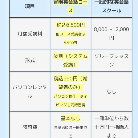
冒険英会話コー
一般的な英会話
項目
ス
スクール
税込6,600円
8,000～12,000
月額受講料
他コース受講者は
円
5,500円
個別
（システム
グループレッス
形式
受講
）
ン
税込990円（希
パソコンレンタ
望者のみ）
なし
ル
パソコン操作・タイ
ピング
も
同時
習得
基本なし
一冊単位から数
教材費
十万円一括購入
希望者には一冊単位
まで
で